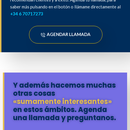
saber más pulsando en el botón o llámame directamente al
+34 6 70717273
AGENDAR LLAMADA
Y además hacemos muchas
otras cosas
«sumamente interesantes»
en estos ámbitos. Agenda
una llamada y preguntanos.